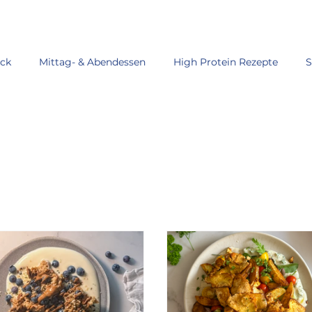
ück
Mittag- & Abendessen
High Protein Rezepte
S
isgerichte
Klassiker, aber vegan