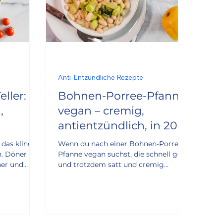
Anti-Entzündliche Rezepte
ller:
Bohnen-Porree-Pfanne
,
vegan – cremig,
antientzündlich, in 20
Minuten
 das klingt
Wenn du nach einer Bohnen-Porree-
h. Döner
Pfanne vegan suchst, die schnell geht
ner und
und trotzdem satt und cremig
uch noch
macht, bist du hier genau richtig.
u das ist
Dieses One-Pan-Gericht kombiniert
tofu statt
milden Porree mit weißen Bohnen,
tatt Pommes
Soja Cuisine und Hefeflocken zu einer
joghurt-Dip
herzhaften, würzigen Pfanne – fertig