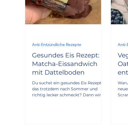
Anti-Entzündliche Rezepte
Anti-
Gesundes Eis Rezept:
Ve
Matcha-Eissandwich
Oat
mit Dattelboden
en
Fr
Du suchst ein gesundes Eis Rezept,
Waru
Se
das trotzdem nach Sommer und
neue
richtig lecker schmeckt? Dann wird
Scra
dir dieses Matcha-Eissandwich
Früh
gefallen. Ehrlich gesagt freue ich
Hafe
mich damit sogar selbst auf die
in de
heißen Tage. Der Clou: Statt
klas
klassischer Kekse bilden zerdrückte
meist