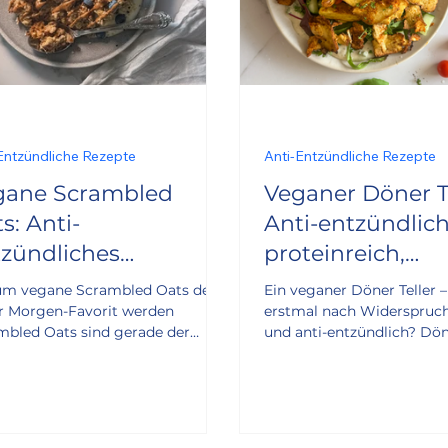
Entzündliche Rezepte
Anti-Entzündliche Rezepte
gane Scrambled
Veganer Döner Te
s: Anti-
Anti-entzündlich
tzündliches
proteinreich,
ühstück mit
alltagstauglich
m vegane Scrambled Oats dein
Ein veganer Döner Teller –
identofu
r Morgen-Favorit werden
erstmal nach Widerspruc
mbled Oats sind gerade der
und anti-entzündlich? Dö
stückstrend auf Social Media –
proteinreich? Und dann a
rflocken werden dabei wie Rührei
komplett pflanzlich? Gena
r Pfanne angebraten, statt
hier möglich. Mit Räucher
sisch gekocht zu werden. Die
Fleisch, Ofenkartoffeln s
en Rezepte, die du dazu findest,
und einem cremigen Soja