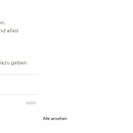
. ⁠ 
d alles 
dazu geben. 
Alle ansehen