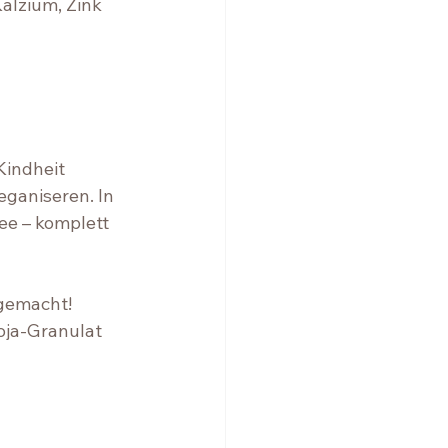
alzium, Zink 
Kindheit 
ganiseren. In 
e – komplett 
 gemacht!
oja-Granulat 