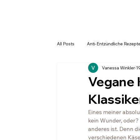
All Posts
Anti-Entzündliche Rezept
Vanessa Winkler
1
Dessert
Winterliche Rezepte
Vegane 
Klassike
Eines meiner absol
kein Wunder, oder? 
anderes ist. Denn d
verschiedenen Käseso