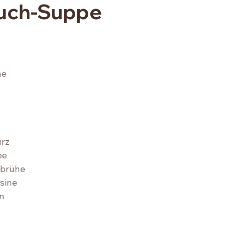
uch-Suppe
he
 
⁠ 
z⁠ 
e⁠ 
brühe⁠
ine⁠ 
 ⁠ 