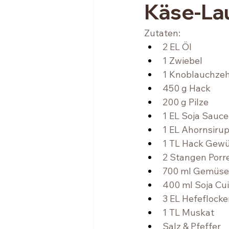
Käse-La
Zutaten: 
2 EL Öl 
1 Zwiebel 
1 Knoblauchze
450 g Hack ⁠ 
200 g Pilze⁠ 
1 EL Soja Sauce⁠
1 EL Ahornsirup 
1 TL Hack Gewür
2 Stangen Porre
700 ml Gemüse
400 ml Soja Cuis
3 EL Hefeflocken
1 TL Muskat ⁠ 
Salz & Pfeffer⁠ ⁠ 