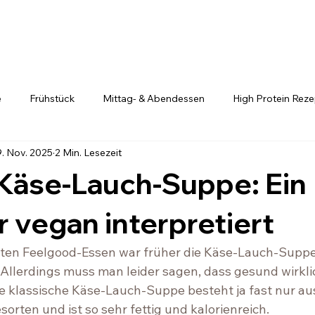
e
Frühstück
Mittag- & Abendessen
High Protein Rez
9. Nov. 2025
2 Min. Lesezeit
Nudelgerichte
Reisgerichte
Klassiker, aber vegan
Käse-Lauch-Suppe: Ein
r vegan interpretiert
uten Feelgood-Essen war früher die Käse-Lauch-Suppe
Allerdings muss man leider sagen, dass gesund wirkli
ie klassische Käse-Lauch-Suppe besteht ja fast nur au
rten und ist so sehr fettig und kalorienreich. 